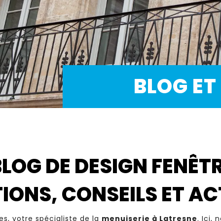
BLOG ET
BLOG DE DESIGN FENÊTR
IONS, CONSEILS ET A
s, votre spécialiste de la
menuiserie à Latresne
. Ici,