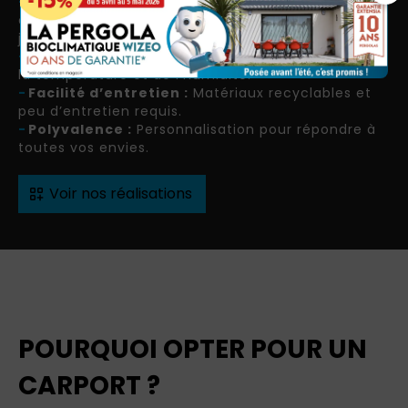
-
Esthétique moderne :
Design épuré et
contemporain qui s’intègre parfaitement à votre
jardin.
-
Économies d’énergie :
Régulation naturelle de
la température et de l’humidité.
-
Facilité d’entretien :
Matériaux recyclables et
peu d’entretien requis.
-
Polyvalence :
Personnalisation pour répondre à
toutes vos envies.
Voir nos réalisations
POURQUOI OPTER POUR UN
CARPORT ?