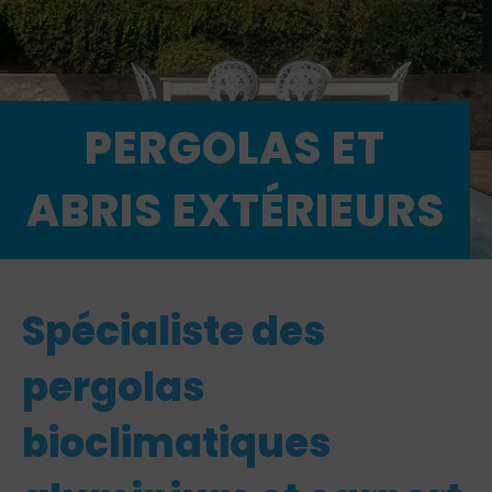
PERGOLAS ET
ABRIS EXTÉRIEURS
Spécialiste des
pergolas
bioclimatiques