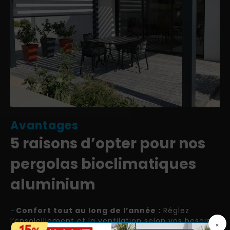
Avantages
5 raisons d’opter pour nos
pergolas bioclimatiques
aluminium
-
Confort tout au long de l’année :
Réglez
l’ensoleillement et la ventilation selon vos besoins.
×