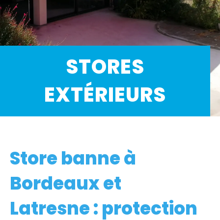
STORES
EXTÉRIEURS
Store banne à
Bordeaux et
Latresne : protection